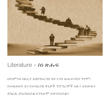
Literature – ስነ ጽሑፍ
በየሳምንቱ በቤርያ ቴለኮንፍረንስ ላይ የ ስነ ጽሑፍ፣የስነ ግጥም፣
የመጽሐፍት እና የመንፈሳዊ ቅኔዎች ፕሮግራሞች አሉ። ይደውሉና
ይካፈሉ ይባረኩበታል እንዲሁም ይጽናኑበታል።