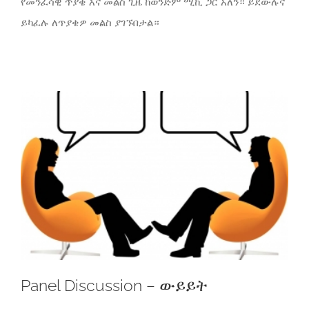
የመንፈሳዊ ጥያቄ እና መልስ ጊዜ ከወንድም ሚኪ ጋር አለን። ይደውሉና
ይካፈሉ ለጥያቄዎ መልስ ያገኙበታል።
Panel Discussion – ውይይት