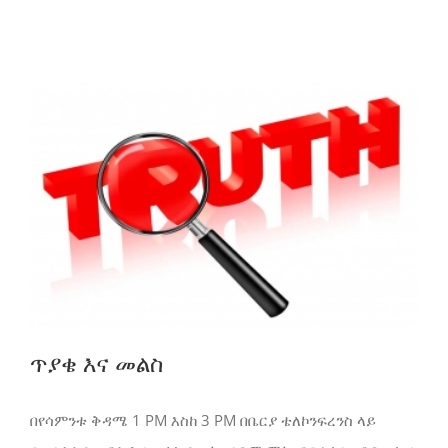
ጥያቄ እና መልስ
በየሳምንቱ ቅዳሜ 1 PM እስከ 3 PM በቤርያ ቴለኮንፍረንስ ላይ