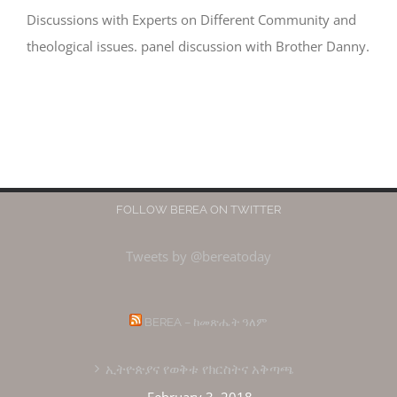
Discussions with Experts on Different Community and
theological issues. panel discussion with Brother Danny.
FOLLOW BEREA ON TWITTER
Tweets by @bereatoday
BEREA – ከመጽሔት ዓለም
ኢትዮጵያና የወቅቱ የክርስትና አቅጣጫ
February 3, 2018