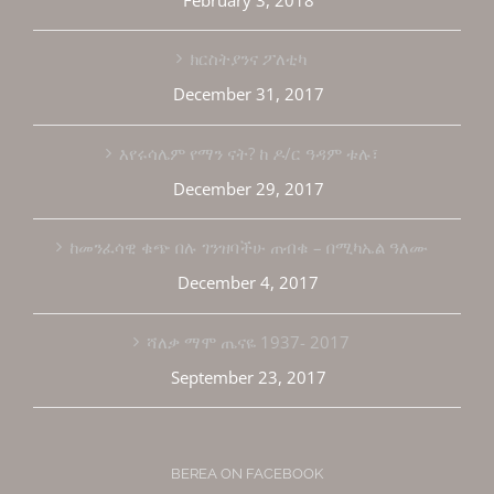
ክርስትያንና ፖለቲካ
December 31, 2017
እየሩሳሌም የማን ናት? ከ ዶ/ር ዓዳም ቱሉ፣
December 29, 2017
ከመንፈሳዊ ቁጭ በሉ ገንዝባችሁ ጠብቁ – በሚካኤል ዓለሙ
December 4, 2017
ሻለቃ ማሞ ጤናዬ 1937- 2017
September 23, 2017
BEREA ON FACEBOOK