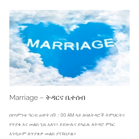
Marriage – ትዳርና ቤተሰብ
በየሳምንቱ ዓርብ ጠዋት በ9：00 AM ላይ ለባለትዳሮች ትምህርትና
የጥያቄ እና መልስ ጊዜ አለን። ይደውሉና ይካፈሉ ለትዳሮ ምክር
እንዲሁም ለጥያቄዎ መልስ ያገኙበታል።