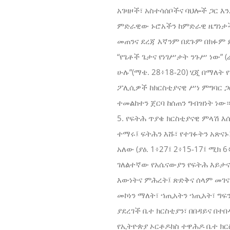
አገዛዞች፣ አስተሳሰቦችና ባህሎች ጋር እ
ምድራዊው ኑሮአችን ከምድራዊ ዜግነታች
መጠንና ደረጃ እኛንም በደጉም በክፉም 
“የጌቶች ጌታና የነገሥታት ንጉሥ ነው” (
ሁሉ”(ማቴ. 28፥18-20) ሂጂ በማለ
ፖሊሲዎች ከክርስቲያናዊ ሥነ ምግባር 
ተመልከተን ጀርባ ከሰጠን ግብዝነት ነው
5. የፍትሕ ጥያቄ ክርስቲያናዊ ምላሽ 
ተማሩ፤ ፍትሕን እሹ፣ የተገፉትን አጽና
አለው (ያዕ. 1፥27፤ 2፥15-17፤ ሚክ
ገለልተኛው የአሴናውያን የፍትሕ እይታና
እውነትና ምሕረት፤ ጽድቅና ሰላም መገና
መኮነን ማለት፣ ኀጢአትን ኀጢአት፣ ግፍን
ያደረገች ቤተ ክርስቲያን፣ በበዳይና በ
የኢትዮጵያ ኦርቶዶክስ ተዋሕዶ ቤተ ክር