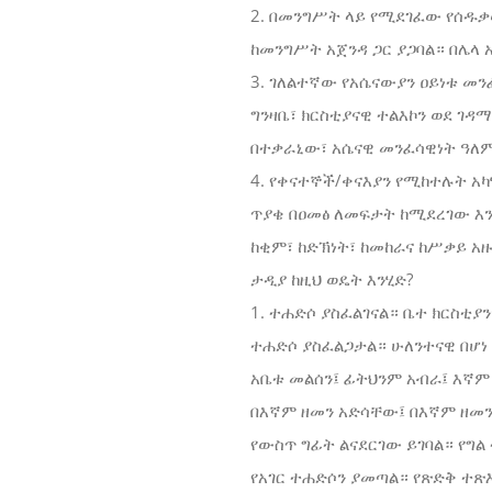
2. በመንግሥት ላይ የሚደገፈው የሰዱቃ
ከመንግሥት አጀንዳ ጋር ያጋባል። በሌላ 
3. ገለልተኛው የአሴናውያን ዐይነቱ መ
ግንዛቤ፣ ክርስቲያናዊ ተልእኮን ወደ ገዳ
በተቃራኒው፣ አሴናዊ መንፈሳዊነት ዓለ
4. የቀናተኞች/ቀናእያን የሚከተሉት አ
ጥያቄ በዐመፅ ለመፍታት ከሚደረገው እን
ከቂም፣ ከድኽነት፣ ከመከራና ከሥቃይ አ
ታዲያ ከዚህ ወዴት እንሂድ?
1. ተሐድሶ ያስፈልገናል። ቤተ ክርስቲ
ተሐድሶ ያስፈልጋታል። ሁለንተናዊ በሆነ
አቤቱ መልሰን፤ ፊትህንም አብራ፤ እኛም እ
በእኛም ዘመን አድሳቸው፤ በእኛም ዘመን 
የውስጥ ግፊት ልናደርገው ይገባል። የግ
የአገር ተሐድሶን ያመጣል። የጽድቅ ተ