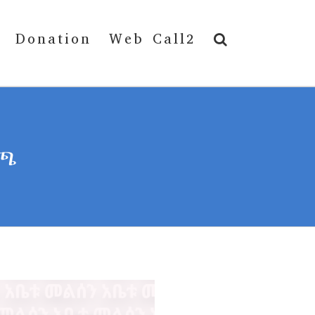
Donation
Web Call2
ጣጫ