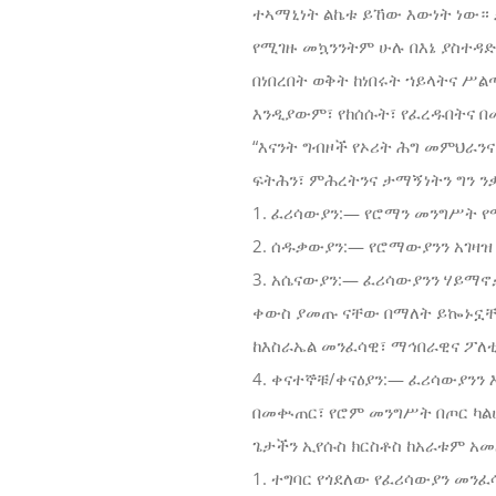
ተኣማኒነት ልኬቱ ይኸው እውነት ነው። ቃ
የሚገዙ መኳንንትም ሁሉ በእኔ ያስተዳድራ
በነበረበት ወቅት ከነበሩት ኀይላትና ሥል
እንዲያውም፣ የከሰሱት፣ የፈረዱበትና በ
“እናንት ግብዞች የኦሪት ሕግ መምህራን
ፍትሕን፣ ምሕረትንና ታማኝነትን ግን ንቃ
1. ፈሪሳውያን:— የሮማን መንግሥት የ
2. ሰዱቃውያን:— የሮማውያንን አገዛዝ
3. አሴናውያን:— ፈሪሳውያንን ሃይማኖ
ቀውስ ያመጡ ናቸው በማለት ይኰኑኗቸው
ከእስራኤል መንፈሳዊ፣ ማኅበራዊና ፖለቲ
4. ቀናተኞቹ/ቀናዕያን:— ፈሪሳውያንን 
በመቊጠር፣ የሮም መንግሥት በጦር ካልሆ
ጌታችን ኢየሱስ ክርስቶስ ከአራቱም አ
1. ተግባር የጎደለው የፈሪሳውያን መን