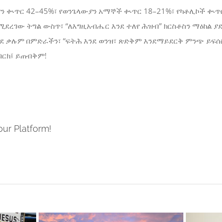
 ቊጥር 42–45%፣ የወንጌላውያን አማኞች ቊጥር 18–21%፣ የካቶሊኮች ቊጥር
ደረገው ትግል ውስጥ፣ “ለእግዚአብሔር እንደ ተለየ ሕዝብ” ክርስቶስን ማዕከል ያደ
 ቃሉም በምድራችን፣ “ፍትሕ እንደ ወንዝ፣ ጽድቅም እንደማይደርቅ ምንጭ ይፍሰስ” 
ባርክ፤ ይጠብቅም!
our Platform!