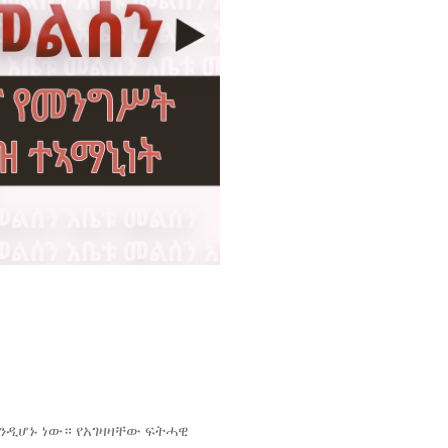
ንዲሆኑ ነው። የአገዛዛቸው ፍትሓዊ