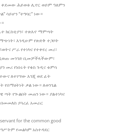
ደ ቀደመው ሕይወቱ ሊኖር ወይም ዓለምን
” ሳይሆን “ተግባር” ነው።
ው።
 ቤተ ክርስቲያን፣ ተጽእኖ ማምጣት
ደማጭነት፣ እንዲሁም የጽድቅ ተጋቦት
ወትና ሥራ የተነካና የተቀየረ መሪ፣
 እንዲወጡ መንገድ ቢመቻችላችውም፣
ን መሪ የነበሩት የቄስ ጉዲና ቱምሳ
ሞተውና ለተነሣው እንጂ ወደ ፊት
ት የሰማዕትነት ቃል ነው። ለወንጌል
ዊ ጣት የጒልበት መጠን ነው። ያልተነካና
 በመመለስ ያሳረፈ አመራር
rvant for the common good
መንግሥትም የመልካም አስተዳደር