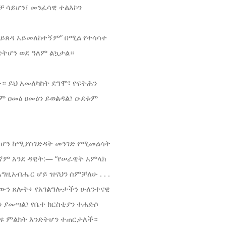
 ሳይሆን፣ መንፈሳዊ ተልእኮን
ማይጸዳ አይመለከተኝም” በሚል የተሳሳተ
ንድትሆን ወደ ዓለም ልኳታል።
። ይህ አመለካከት ደግሞ፣ የፍትሕን
ም ዐመፅ ዐመፅን ይወልዳል፤ ዑደቱም
ድትሆን ከሚያስገድዳት መንገድ የሚመልሳት
ኛም እንደ ዳዊት:— “የሠራዊት አምላክ
እግዚአብሔር ሆይ ዝናህን ሰምቻለሁ . . .
ረውን ጸሎት፥ የአገልግሎታችን ሁለንተናዊ
ን ያመጣል፤ የቤተ ክርስቲያን ተሐድሶ
ዩ ምልክት እንድትሆን ተጠርታለች።