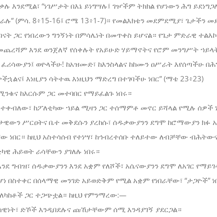
ሉ እንደሚል፣ “ነገሥታት በእኔ ይነግሣሉ፤ ገዦችም ትክክል የሆነውን ሕግ ይደነግጋሉ
ሉ” (ምሳ. 8፥15-16፤ ሮሜ 13፥1-7)። የመልእክቴን መደምደሚያ፣ ጌታችን መ
ጣናት ጋር የነበረውን ግንኝነት በምሳሌነት በመጥቀስ ይሆናል። የጌታ ምድራዊ ተልእ
መጨረሻም እንደ ወንጀለኛ የሰቀሉት የአይሁድ ሃይማኖትና የሮም መንግሥት ኀይላት
ና ፈሪሳውያን፤ ወዮላችሁ! ከአዝሙድ፣ ከእንስላልና ከከሙን ዐሥራት እየሰጣችሁ በ
ችኋልና፤ እነዚያን ሳትተዉ እነዚህን ማድረግ በተገባችሁ ነበር” (ማቴ 23፥23)
ሚንቁና ከእርሱም ጋር መተባበር የማይፈልጉ ነበሩ።
 ተቀብለው፣ ከፖለቲካው ኀይል ሚዛን ጋር ተሰማምቶ መኖር ይሻላል የሚሉ ሰዎች 
ታዊውን ሥርዐትና ቤተ መቅደሱን ያረከሱ፣ ሰዱቃውያንን ደግሞ ከሮማውያን ክፉ አ
 ነበር። ከዚህ አስተሳሰብ የተነሣ፣ ከኅብረተሰቡ ተለይተው ለብቻቸው ብሕትው
ካዊ ሕይወት ራሳቸውን ያገለሉ ነበሩ።
እንደ ግብዝ፣ ሰዱቃውያንን እንደ አቋም የለሾች፣ አሴናውያንን ደግሞ ለአገር የማይ
ነ በስተቀር በሰላማዊ መንገድ አይወድቅም የሚል አቋም የነበራቸው፣ “ታጋዮች” ነ
መለካከቶች ጋር ተጋጭቷል። ከዚህ የምንማረው:—
ፈሳዊነት፣ ድኾች እንዲበደሉና ጩኸታቸውም ሰሚ እንዳያገኝ ያደርጋል።