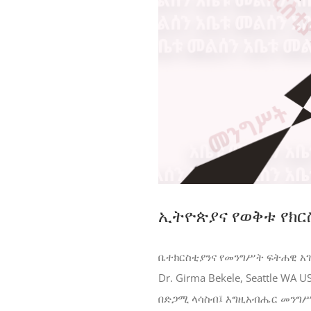
Image
ኢትዮጵያና የወቅቱ የክ
ቤተክርስቲያንና የመንግሥት ፍትሐዊ አ
Dr. Girma Bekele, Seattle WA U
በድጋሚ ላሳስብ፤ እግዚአብሔር መንግሥ