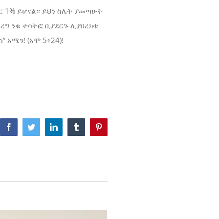
 1% ይሆናል። ይህን ስሌት ያመጣሁት
ረግ ንቁ ተሳትፎ ቢያደርጉ ሊያበረክቱ
አሜን! (አሞ 5፥24)!
Facebook
Twitter
LinkedIn
Tumblr
Pinterest