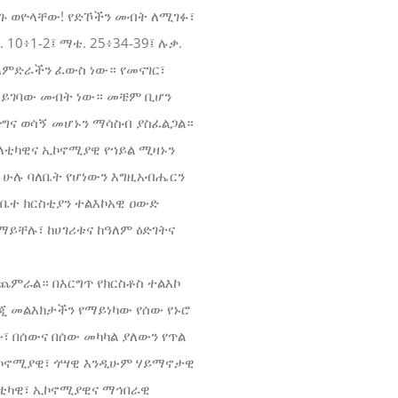
ግጉ ወዮላቸው! የድኾችን መብት ለሚገፉ፣
0፥1-2፤ ማቴ. 25፥34-39፤ ሉቃ.
ለምድራችን ፈውስ ነው። የመናገር፣
የማይገባው መብት ነው። መቼም ቢሆን
ግና ወሳኝ መሆኑን ማሳስብ ያስፈልጋል።
ለቲካዊና ኢኮኖሚያዊ የኀይል ሚዛኑን
ን ሁሉ ባለቤት የሆነውን እግዚአብሔርን
ቤተ ክርስቲያን ተልእኮአዊ ዐውድ
ይቸሉ፣ ከሀገሪቱና ከዓለም ዕድገትና
ጨምራል። በእርግጥ የክርስቶስ ተልእኮ
ንጂ መልእክታችን የማይነካው የሰው የኑሮ
፣ በሰውና በሰው መካካል ያለውን የጥል
 ኢኮኖሚያዊ፣ ጎሣዊ እንዲሁም ሃይማኖታዊ
ለቲካዊ፣ ኢኮኖሚያዊና ማኅበራዊ