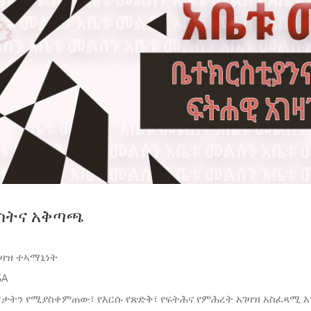
ርስትና አቅጣጫ
ገዛዝ ተኣማኒነት
SA
ታትን የሚያስቀምጠው፣ የእርሱ የጽድቅ፣ የፍትሕና የምሕረት አገዛዝ አስፈጻሚ እ