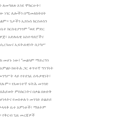
ንድ ለመግለጽ እንደ ሞከርሁት፣
ነው ነገር ሌሎችን በሚመለከትበት
ልም። ጌታችን ኢየሱስ ክርስቶስን
። ቤተ ክርስቲያንንም “ወደ ምድር
 ዐዋጅ፣ አድሎአዊ አስተዳደሮችና
 ሲረገጡና ኢፍትሐዊነት ሲነግሥ
ክ መሆኑ ነው፤ “መልካም ማድረግን
 አምልኮ ከፍትሕ ጋር ቀጥተኛ ግንኙነት
 በመንግሥት ላይ የተደገፈ ሰዱቃዊነት፣
ይደሉም። የእውነተኛ ፍትሕ መንገድ
 በሕይወት ምስክርነትና በቃል በጽድቅ
የሆነላትና የመስቀሉን መንገድ ድልድይ
ቱ ታላላቅ ቤተ እምነቶች፣ ማለትም
። የቅርብ ጊዜ መረጃዎች