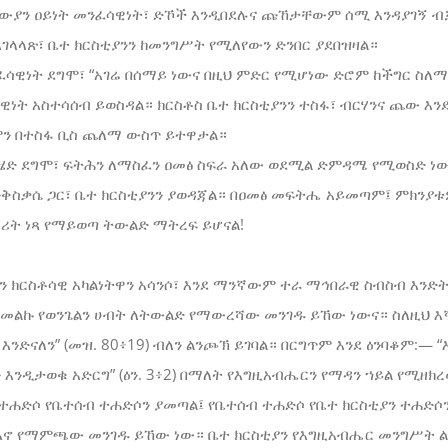
ውያን ዐይነት መንፈሳዊነት፣ ድኾች እንዲበደሉና ጩኸታቸውም ሰሚ እንዳያገኝ ብቻ
አገላላጽ፣ ቤተ ክርስቲያንን ከመንግሥት የሚለየውን ድንበር ያደበዝዛል።
ንፈሳዊነት ደግሞ፣ “አገሬ በሰማይ ነውና በዚህ ምድር የሚሆነው ድሮም ከችግር ስለ
ማዊነት አስተሳሰብ ይወስዳል። ክርስቶስ ቤተ ክርስቲያንን ተስፋ፣ ብርሃንና ጨው እ
ምን በተስፋ ቢስ ጨለማ ውስጥ ይተዋታል።
ካሄድ ደግሞ፣ ፍትሕን ለማስፈን ዐመፅ ስፍራ አለው ወደሚል ድምዳሜ የሚወስድ ነው
ቅስቃሴ ጋር፣ ቤተ ክርስቲያንን ያወዳጃል። በዐመፅ መፍትሔ አይመጣም፤ ምክንያቱ
ዙሪት ነጻ የማይወጣ ትውልድ ማትረፍ ይሆናል!
ያንን ክርስቶሳዊ አካልነትዋን አሳንሶ፣ እንደ ማንኛውም ተራ ማኅበራዊ ስብስብ እን
 መልኩ የወንጌልን ሀብት ለትውልድ የማውረሻው መንገዱ ይኸው ነውና። ስለዚህ እ
ንድናለን” (መዝ. 80፥19) ብለን ልንጮኽ ይገባል። በርግጥም እንደ ዕንባቆም:— “
እንዲታወቁ አድርግ” (ዕን. 3፥2) በማለት የእግዚአብሔርን የማዳን ኀይል የሚዘክ
ል ተሐድሶ የቤተሰብ ተሐድሶን ያመጣል፤ የቤተሰብ ተሐድሶ የቤተ ክርስቲያን ተሐድሶ
ጽእኖ የማምጫው መንገዱ ይኸው ነው። ቤተ ክርስቲያን የእግዚአብሔር መንግሥት ል