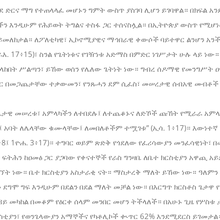
ንደ ድርና ማግ የተጠላላፈ መሆኑን ግምት ውስጥ ያስገባ ሊሆን ይገባዋል። በክፍል አ
ን እንዲሁም የሕይወት ትግልና ተስፋ ጋር ተሰናስሏል። በኢትዮጵያ ውስጥ የሚሆ
ይመለከታል። ለፖለቲካዊ፣ ኢኮኖሚያዊና ማኅበራዊ ቀውሶች ባይተዋር ልንሆን አንች
ራእ. 17፥15)፣ ስንል የጌትነቱና የገዥነቱ አድማስ በምድር ነገሥታት ሁሉ ላይ ነው
ት የላከበት ሥልጣን፣ ይኸው ወሰን የሌለው ጌትነት ነው። ግብረ ሰዶማዊ የመንግሥት
ጋር በመጋጨታቸው ተቃውመን፣ የንጹሓን ደም ሲፈስ፣ መሠረታዊ ሰብአዊ መብቶች
።
እሴታዊ መሠረቱ፣ አምላካችን ለተበደሉ፤ ለተጨቆኑና ለድኾች ጩኸት የሚራራ አምላ
ኑ፤ አባት ለሌላቸው ቁሙላቸው፤ ለመበለቶችም ተሟገቱ” (ኢሳ. 1፥17)። እውነተኛ
 6፥8፤ 1ዮሐ. 3፥17)። ተግባር ወይም ጽድቅ የጎደለው የፈሪሳውያን መንፈሳዊነት፣
 ፍትሕን ከዐመፅ ጋር ያጋባው የቀናተኞች የራስ ግንዛቤ ለቤተ ክርስቲያን አዋጪ አ
ኘት ነው። ቤተ ክርስቲያን አስታራቂ ናት። ማስታረቅ ማለት ይኸው ነው። ዓለምን
 ደግሞ ግፍ እንዲሁም በደልን በደል ማለት መቻል ነው። በእርግጥ ክርስቶስ ጌታዋ 
ተበዳይ መካከል በመቆም የዕርቀ ሰላም መንበር መሆን ትችላለች። በአሁኑ ጊዜ የሦስ
ስቲያን፣ የወንጌላውያን አማኞችና የካቶሊኮች ቊጥር 62% እንደሚደርስ ይገመታል