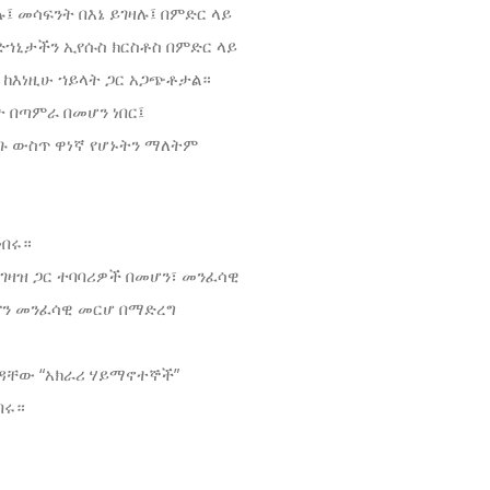
፤ መሳፍንት በእኔ ይገዛሉ፤ በምድር ላይ
ድኀኒታችን ኢየሱስ ክርስቶስ በምድር ላይ
ኮ ከእነዚሁ ኀይላት ጋር አጋጭቶታል።
 በጣምራ በመሆን ነበር፤
ሕጉ ውስጥ ዋነኛ የሆኑትን ማለትም
ነበሩ።
ገዛዝ ጋር ተባባሪዎች በመሆን፣ መንፈሳዊ
ናን መንፈሳዊ መርሆ በማድረግ
ገዳቸው “አክራሪ ሃይማኖተኞች”
በሩ።