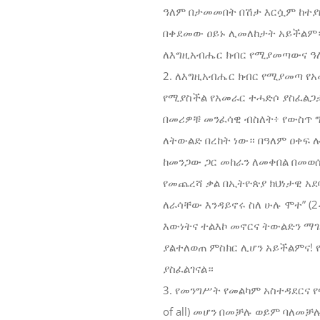
ዓለም በታመመበት በሽታ እርሷም ከተያ
በቀደመው ዐይኑ ሊመለከታት አይችልም። የ
ለእግዚአብሔር ክብር የሚያመጣውና ዓ
2. ለእግዚአብሔር ክብር የሚያመጣ የአ
የሚያስችል የአመራር ተሓድሶ ያስፈልጋ
በመሪዎቹ መንፈሳዊ ብስለት፥ የውስጥ ግ
ለትውልድ በረከት ነው። በዓለም ዐቀፍ 
ከመንጋው ጋር መከራን ለመቀበል በመወሰ
የመጨረሻ ቃል በኢትዮጵያ ክህነታዊ አደባ
ለራሳቸው እንዳይኖሩ ስለ ሁሉ ሞተ” (2
እውነትና ተልእኮ መኖርና ትውልድን ማገ
ያልተለወጠ ምስክር ሊሆን አይችልምና! 
ያስፈልገናል።
3. የመንግሥት የመልካም አስተዳደርና የፍ
of all) መሆን በመቻሉ ወይም ባለመ