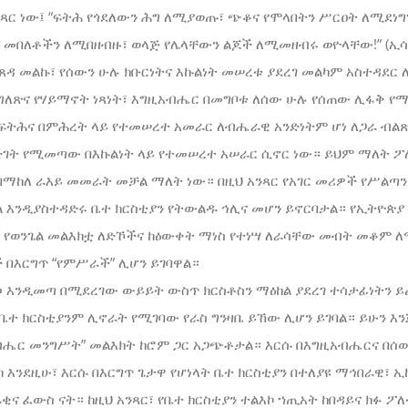
ጻር ነው፤ “ፍትሕ የጎደለውን ሕግ ለሚያወጡ፣ ጭቆና የሞላበትን ሥርዐት ለሚደነ
መበለቶችን ለሚበዘብዙ፣ ወላጅ የሌላቸውን ልጆች ለሚመዘብሩ ወዮላቸው!” (ኢሳ. 1
ጸዳ መልኩ፣ የሰውን ሁሉ ክቡርነትና እኩልነት መሠረቱ ያደረገ መልካም አስተዳደር 
መግለጽና የሃይማኖት ነጻነት፣ እግዚአብሔር በመግቦቱ ለሰው ሁሉ የሰጠው ሊፋቅ 
ፍትሕና በምሕረት ላይ የተመሠረተ አመራር ለብሔራዊ አንድነትም ሆነ ለጋራ ብልጽ
ድገት የሚመጣው በእኩልነት ላይ የተመሠረተ አሠራር ሲኖር ነው። ይህም ማለት ፖ
ባማከለ ራእይ መመራት መቻል ማለት ነው። በዚህ አንጻር የአገር መሪዎች የሥልጣ
 እንዲያስተዳድሩ ቤተ ክርስቲያን የትውልዱ ኅሊና መሆን ይኖርባታል። የኢትዮጵያ 
 የወንጌል መልእክቷ ለድኾችና ከዕውቀት ማነስ የተነሣ ለራሳቸው መብት መቆም ለማ
 በእርግጥ “የምሥራች” ሊሆን ይገባዋል።
ሶ እንዲመጣ በሚደረገው ውይይት ውስጥ ክርስቶስን ማዕከል ያደረገ ተሳታፊነትን ይ
 ቤተ ክርስቲያንም ሊኖራት የሚገባው የራስ ግንዛቤ ይኸው ሊሆን ይገባል። ይሁን እ
አብሔር መንግሥት” መልእክት ከሮም ጋር አጋጭቶታል። እርሱ በእግዚአብሔርና በሰው
ልክ እንደዚሁ፣ እርሱ በእርግጥ ጌታዋ የሆነላት ቤተ ክርስቲያን በተለያዩ ማኅበራዊ፣
 ፈውስ ናት። ከዚህ አንጻር፣ የቤተ ክርስቲያን ተልእኮ ኀጢአት ከበዳይና ክፉ ፖ