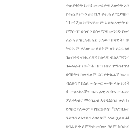
ተጠያቂነት ከዚህ መሠረታዊ እውነት አን
የተጨቆነውን ሕዝቤን ፍትሕ ለሚያዛቡ፣ 
11፥42)። ከማናቸውም አድሎአዊነት በ
የማሰብ፣ ሀሳብን በሰላማዊ መንገድ የ
ፈሪሓ እግዚአብሔር ያለው፣ በጽድቅ፣ በ
ትርጒም ያለው ውይይትም ሆነ የጋራ ዕ
በጠበቀና ብሔራዊና ክልላዊ ብልጽግናን 
በመፍራት በፍትሕ፣ በጥበብና በማስተዋል
ድኽነትን ከመፋለም ጋር የተቈራኘ ነው።
ብልጽግና ክልል መስመር ውጭ ላሉ ዜጎች
4. ተልእኮአችን ብሔራዊ ዕርቅና ተሐድ
ፖለቲካዊና ማኅበራዊ እንዳልነበረ ሁሉ፣
ድንበር የለውም። የክርስቶስ፣ “የእግዚ
ግድግዳ ለአንዴና ለዘላላም አፍርሷል። 
ጽንፈቶች ለምትታመሰው ዓለም አስታራቂና