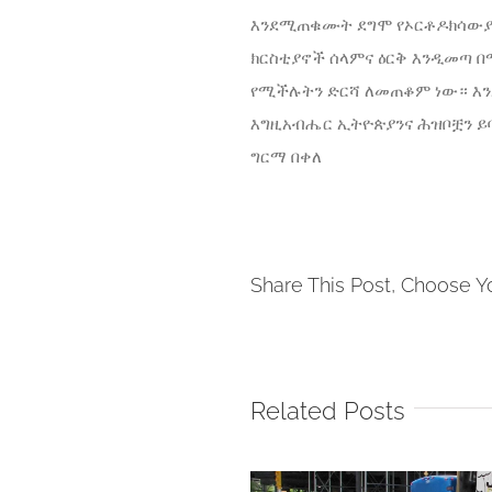
እንደሚጠቁሙት ደግሞ የኦርቶዶክሳውያን
ክርስቲያኖች ሰላምና ዕርቅ እንዲመጣ በሚ
የሚችሉትን ድርሻ ለመጠቆም ነው። እንደ
እግዚአብሔር ኢትዮጵያንና ሕዝቦቿን ይ
ግርማ በቀለ
Share This Post, Choose Y
Related Posts