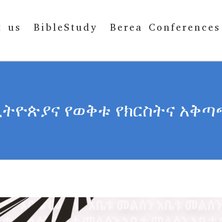
t us
BibleStudy
Berea Conferences
ትዮጵያና የወቅቱ የክርስትና አቅ