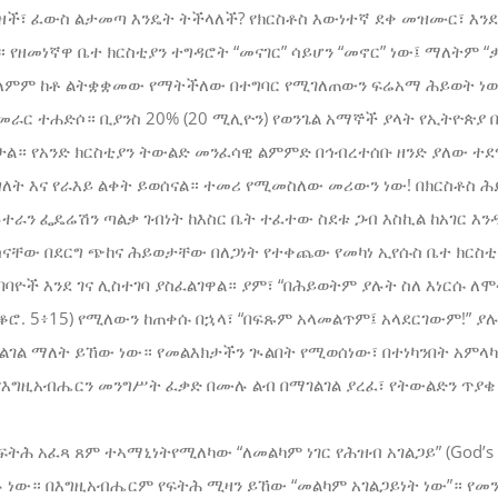
ዘች፣ ፈውስ ልታመጣ እንዴት ትችላለች? የክርስቶስ እውነተኛ ደቀ መዝሙር፣ እን
ዘመነኛዋ ቤተ ክርስቲያን ተግዳሮት “መናገር” ሳይሆን “መኖር” ነው፤ ማለትም “ቃል
ለምም ከቶ ልትቋቋመው የማትችለው በተግባር የሚገለጠውን ፍሬአማ ሕይወት ነ
መራር ተሐድሶ። ቢያንስ 20% (20 ሚሊዮን) የወንጌል አማኞች ያላት የኢትዮጵያ
ታል። የአንድ ክርስቲያን ትውልድ መንፈሳዊ ልምምድ በኅብረተሰቡ ዘንድ ያለው ተ
ለት እና የራእይ ልቀት ይወሰናል። ተመሪ የሚመስለው መሪውን ነው! በክርስቶስ ሕይ
ሉተራን ፌዴሬሽን ጣልቃ ገብነት ከእስር ቤት ተፈተው ስደቱ ጋብ እስኪል ከአገር
ናቸው በደርግ ጭከና ሕይወታቸው በለጋነት የተቀጨው የመካነ ኢየሱስ ቤተ ክርስቲያ
ባዮች እንደ ገና ሊስተገባ ያስፈልገዋል። ያም፣ “በሕይወትም ያሉት ስለ እነርሱ ለ
ቆሮ. 5፥15) የሚለውን ከጠቀሱ በኋላ፣ “በፍጹም አላመልጥም፤ አላደርገውም!” ያሉ
ልገል ማለት ይኸው ነው። የመልእክታችን ጒልበት የሚወሰነው፣ በተነካንበት አምላካ
የእግዚአብሔርን መንግሥት ፈቃድ በሙሉ ልብ በማገልገል ያረፈ፣ የትውልድን ጥያቄ
ትሕ አፈጻ ጸም ተኣማኒነትየሚለካው “ለመልካም ነገር የሕዝብ አገልጋይ” (God’s se
ቻሉ ነው። በእግዚአብሔርም የፍትሕ ሚዛን ይኸው “መልካም አገልጋይነት ነው”። የ